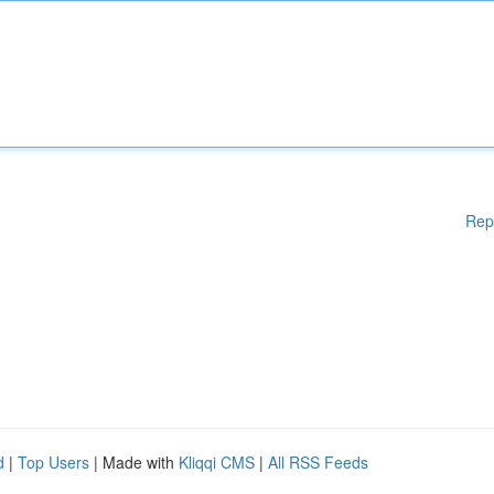
Rep
d
|
Top Users
| Made with
Kliqqi CMS
|
All RSS Feeds