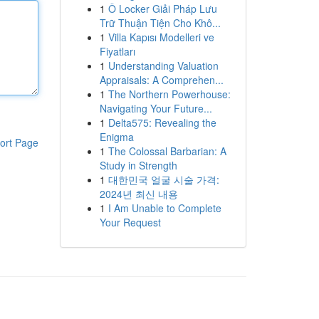
1
Ô Locker Giải Pháp Lưu
Trữ Thuận Tiện Cho Khô...
1
Villa Kapısı Modelleri ve
Fiyatları
1
Understanding Valuation
Appraisals: A Comprehen...
1
The Northern Powerhouse:
Navigating Your Future...
1
Delta575: Revealing the
Enigma
ort Page
1
The Colossal Barbarian: A
Study in Strength
1
대한민국 얼굴 시술 가격:
2024년 최신 내용
1
I Am Unable to Complete
Your Request