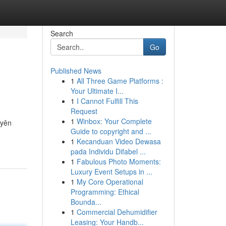
Search
Go
Published News
1
All Three Game Platforms :
Your Ultimate I...
1
I Cannot Fulfill This
Request
1
Winbox: Your Complete
uyên
Guide to copyright and ...
1
Kecanduan Video Dewasa
pada Individu Difabel ...
1
Fabulous Photo Moments:
Luxury Event Setups in ...
1
My Core Operational
Programming: Ethical
Bounda...
1
Commercial Dehumidifier
Leasing: Your Handb...