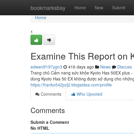
Home
bookmarksbay
Home
New
Submit
Home
1
Examine This Report on
edwardf197ygn3
416 days ago
News
Discuss
Trang chủ Cẩm nang sức khỏe Kyoto Has 50EX plus - 
dùng Kyoto Has 50 EX không được sử dụng cho những 
https://franko542pzj2.blogsidea.com/profile
Comments
Who Upvoted
Comments
Submit a Comment
No HTML