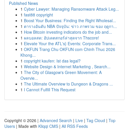
Published News
1
Cyber Lawyer: Managing Ransomware Attack Leg...
1
fast88 copyright
1
Boost Your Business: Finding the Right Wholesal...
1
ตารางอันดับ NBA ปัจจุบัน: ข่าว ภาพรวม ของ ฤดูกา...
1
How Bitcoin investing indicators do the job and...
1
ผลบอลสด: อัปเดตสกอร์ล่าสุดจาก Thscore!
1
Elevate Your the ATL's} Events: Corporate Trans...
1
OKFUN Trang Chu OKFUN com Chinh Thuc 2026
Khong...
1
copyright kaufen: Ist das legal?
1
Website Design & Internet Marketing , Search...
1
The City of Glasgow's Green Movement: A
Overvie...
1
The Ultimate Overview to Dungeon & Dragons ...
1
I Cannot Fulfill This Request
Copyright © 2026 |
Advanced Search
|
Live
|
Tag Cloud
|
Top
Users
| Made with
Kliqqi CMS
|
All RSS Feeds