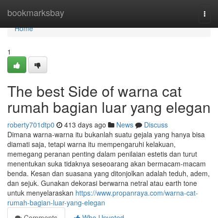
Home
bookmarksbay
Togg
navi
Home
1
The best Side of warna cat
rumah bagian luar yang elegan
roberty701dtp0
413 days ago
News
Discuss
Dimana warna-warna itu bukanlah suatu gejala yang hanya bisa
diamati saja, tetapi warna itu mempengaruhi kelakuan,
memegang peranan penting dalam penilaian estetis dan turut
menentukan suka tidaknya seseoarang akan bermacam-macam
benda. Kesan dan suasana yang ditonjolkan adalah teduh, adem,
dan sejuk. Gunakan dekorasi berwarna netral atau earth tone
untuk menyelaraskan
https://www.propanraya.com/warna-cat-
rumah-bagian-luar-yang-elegan
Comments
Who Upvoted