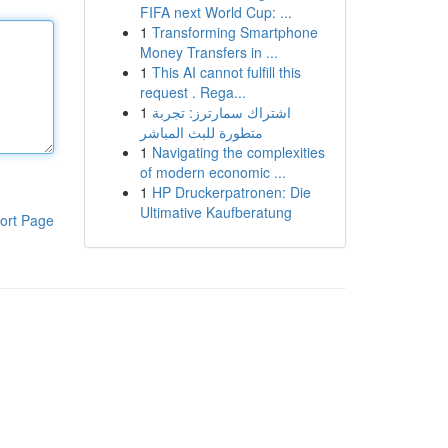
FIFA next World Cup: ...
1
Transforming Smartphone
Money Transfers in ...
1
This AI cannot fulfill this
request . Rega...
1
اشتراك سمارترز: تجربة
متطورة للبث المباشر
1
Navigating the complexities
of modern economic ...
1
HP Druckerpatronen: Die
Ultimative Kaufberatung
ort Page