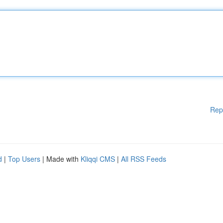
Rep
d
|
Top Users
| Made with
Kliqqi CMS
|
All RSS Feeds