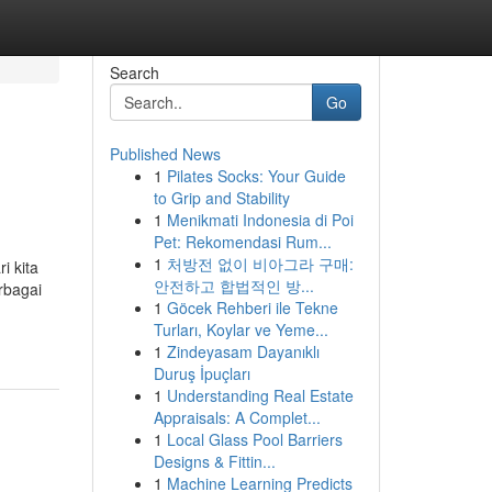
Search
Go
Published News
1
Pilates Socks: Your Guide
to Grip and Stability
1
Menikmati Indonesia di Poi
Pet: Rekomendasi Rum...
1
처방전 없이 비아그라 구매:
i kita
안전하고 합법적인 방...
rbagai
1
Göcek Rehberi ile Tekne
Turları, Koylar ve Yeme...
1
Zindeyasam Dayanıklı
Duruş İpuçları
1
Understanding Real Estate
Appraisals: A Complet...
1
Local Glass Pool Barriers
Designs & Fittin...
1
Machine Learning Predicts