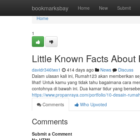
Home
bookmarksbay
Home
New
Submit
Home
1
Little Known Facts About
davidr346twx1
414 days ago
News
Discuss
Dalam ulasan kali ini, Rumah123 akan memberikan sej
lihat! Untuk kamu yang tidak tahu bagaimana cara m
contohnya di bawah ini. Dua kamar tidur yang berse
https://www.propanraya.com/portfolio/10-desain-ruma
Comments
Who Upvoted
Comments
Submit a Comment