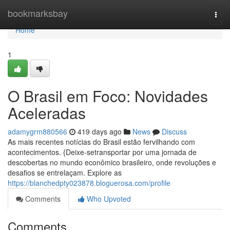
Home
bookmarksbay
Togg
navi
Home
1
O Brasil em Foco: Novidades
Aceleradas
adamygrm880566
419 days ago
News
Discuss
As mais recentes notícias do Brasil estão fervilhando com
acontecimentos. {Deixe-setransportar por uma jornada de
descobertas no mundo econômico brasileiro, onde revoluções e
desafios se entrelaçam. Explore as
https://blanchedpty023878.bloguerosa.com/profile
Comments
Who Upvoted
Comments