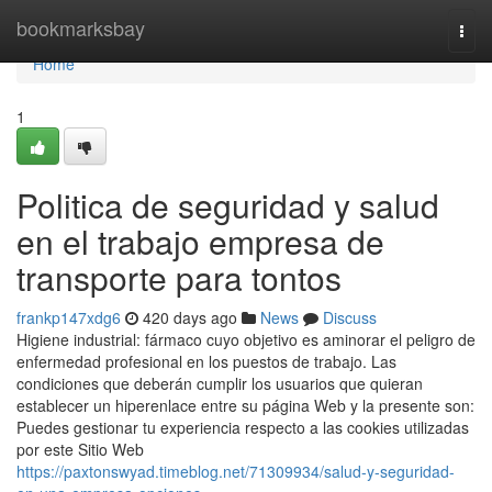
Home
bookmarksbay
Togg
navi
Home
1
Politica de seguridad y salud
en el trabajo empresa de
transporte para tontos
frankp147xdg6
420 days ago
News
Discuss
Higiene industrial: fármaco cuyo objetivo es aminorar el peligro de
enfermedad profesional en los puestos de trabajo. Las
condiciones que deberán cumplir los usuarios que quieran
establecer un hiperenlace entre su página Web y la presente son:
Puedes gestionar tu experiencia respecto a las cookies utilizadas
por este Sitio Web
https://paxtonswyad.timeblog.net/71309934/salud-y-seguridad-