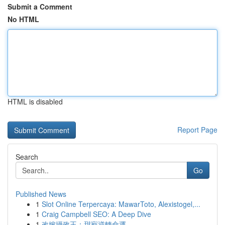
Submit a Comment
No HTML
HTML is disabled
Report Page
Search
Go
Published News
1
Slot Online Terpercaya: MawarToto, Alexistogel,...
1
Craig Campbell SEO: A Deep Dive
1
改嫁攝政王：甜寵逆轉命運