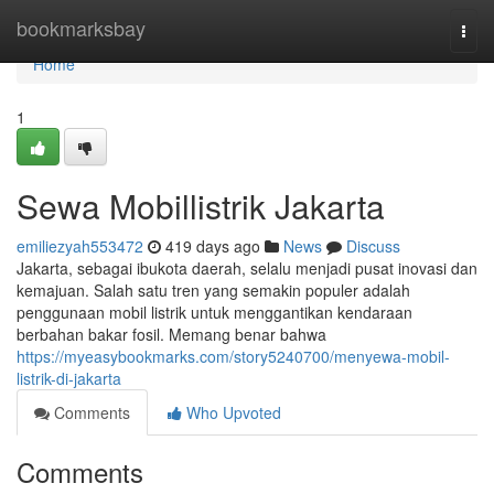
Home
bookmarksbay
Togg
navi
Home
1
Sewa Mobillistrik Jakarta
emiliezyah553472
419 days ago
News
Discuss
Jakarta, sebagai ibukota daerah, selalu menjadi pusat inovasi dan
kemajuan. Salah satu tren yang semakin populer adalah
penggunaan mobil listrik untuk menggantikan kendaraan
berbahan bakar fosil. Memang benar bahwa
https://myeasybookmarks.com/story5240700/menyewa-mobil-
listrik-di-jakarta
Comments
Who Upvoted
Comments