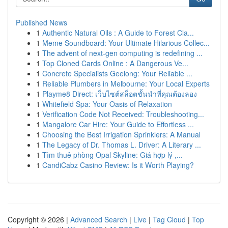
Published News
1
Authentic Natural Oils : A Guide to Forest Cla...
1
Meme Soundboard: Your Ultimate Hilarious Collec...
1
The advent of next-gen computing is redefining ...
1
Top Cloned Cards Online : A Dangerous Ve...
1
Concrete Specialists Geelong: Your Reliable ...
1
Reliable Plumbers in Melbourne: Your Local Experts
1
Playme8 Direct: เว็บไซต์สล็อตชั้นนำที่คุณต้องลอง
1
Whitefield Spa: Your Oasis of Relaxation
1
Verification Code Not Received: Troubleshooting...
1
Mangalore Car Hire: Your Guide to Effortless ...
1
Choosing the Best Irrigation Sprinklers: A Manual
1
The Legacy of Dr. Thomas L. Driver: A Literary ...
1
Tìm thuê phòng Opal Skyline: Giá hợp lý ,...
1
CandiCabz Casino Review: Is it Worth Playing?
Copyright © 2026 |
Advanced Search
|
Live
|
Tag Cloud
|
Top