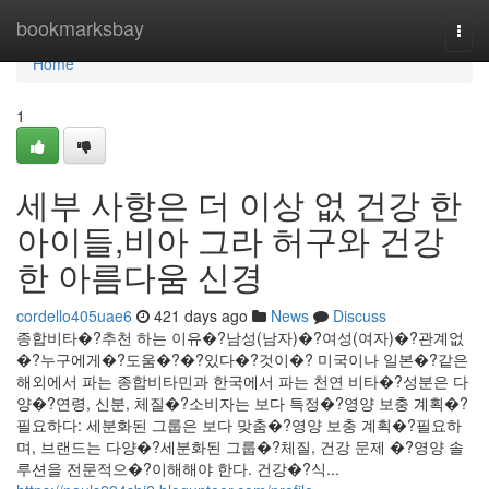
Home
bookmarksbay
Togg
navi
Home
1
세부 사항은 더 이상 없 건강 한
아이들,비아 그라 허구와 건강
한 아름다움 신경
cordello405uae6
421 days ago
News
Discuss
종합비타�?추천 하는 이유�?남성(남자)�?여성(여자)�?관계없
�?누구에게�?도움�?�?있다�?것이�? 미국이나 일본�?같은
해외에서 파는 종합비타민과 한국에서 파는 천연 비타�?성분은 다
양�?연령, 신분, 체질�?소비자는 보다 특정�?영양 보충 계획�?
필요하다: 세분화된 그룹은 보다 맞춤�?영양 보충 계획�?필요하
며, 브랜드는 다양�?세분화된 그룹�?체질, 건강 문제 �?영양 솔
루션을 전문적으�?이해해야 한다. 건강�?식...