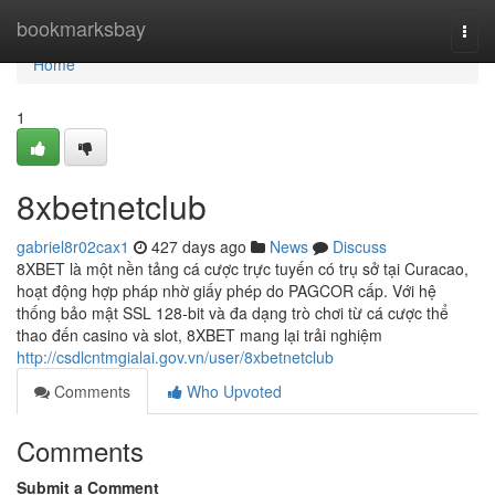
Home
bookmarksbay
Togg
navi
Home
1
8xbetnetclub
gabriel8r02cax1
427 days ago
News
Discuss
8XBET là một nền tảng cá cược trực tuyến có trụ sở tại Curacao,
hoạt động hợp pháp nhờ giấy phép do PAGCOR cấp. Với hệ
thống bảo mật SSL 128-bit và đa dạng trò chơi từ cá cược thể
thao đến casino và slot, 8XBET mang lại trải nghiệm
http://csdlcntmgialai.gov.vn/user/8xbetnetclub
Comments
Who Upvoted
Comments
Submit a Comment