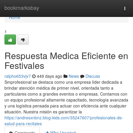
Home
bookmarksbay
Togg
navi
Home
1
Respuesta Medica Eficiente en
Festivales
ralpho653vjv7
449 days ago
News
Discuss
Smprofesional se destaca como una empresa líder dedicada a
brindar atención médica de primer nivel, orientada tanto a
particulares como a grandes eventos o empresas. Contamos con
un equipo profesional altamente capacitado, tecnología avanzada
y una logística pensada para actuar con eficiencia ante cualquier
situación. Nuestra misión es garantizar la
https://andresxnbnz.blog-kids.com/35247607/profesionales-de-
salud-para-recitales
Comments
Who Upvoted