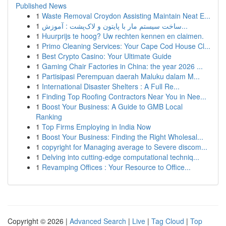
Published News
1
Waste Removal Croydon Assisting Maintain Neat E...
1
ساخت سیستم مار با پایتون و لاک‌پشت : آموزش...
1
Huurprijs te hoog? Uw rechten kennen en claimen.
1
Primo Cleaning Services: Your Cape Cod House Cl...
1
Best Crypto Casino: Your Ultimate Guide
1
Gaming Chair Factories in China: the year 2026 ...
1
Partisipasi Perempuan daerah Maluku dalam M...
1
International Disaster Shelters : A Full Re...
1
Finding Top Roofing Contractors Near You in Nee...
1
Boost Your Business: A Guide to GMB Local
Ranking
1
Top Firms Employing in India Now
1
Boost Your Business: Finding the Right Wholesal...
1
copyright for Managing average to Severe discom...
1
Delving into cutting-edge computational techniq...
1
Revamping Offices : Your Resource to Office...
Copyright © 2026 |
Advanced Search
|
Live
|
Tag Cloud
|
Top