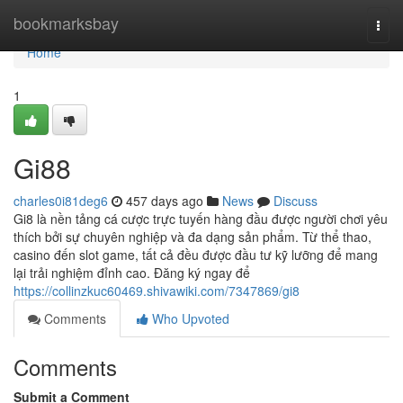
Home
bookmarksbay
Togg
navi
Home
1
Gi88
charles0i81deg6
457 days ago
News
Discuss
Gi8 là nền tảng cá cược trực tuyến hàng đầu được người chơi yêu
thích bởi sự chuyên nghiệp và đa dạng sản phẩm. Từ thể thao,
casino đến slot game, tất cả đều được đầu tư kỹ lưỡng để mang
lại trải nghiệm đỉnh cao. Đăng ký ngay để
https://collinzkuc60469.shivawiki.com/7347869/gi8
Comments
Who Upvoted
Comments
Submit a Comment