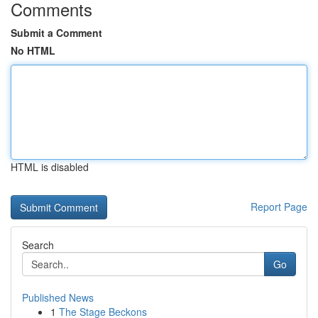
Comments
Submit a Comment
No HTML
HTML is disabled
Report Page
Search
Go
Published News
1
The Stage Beckons