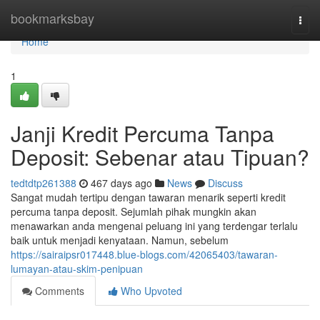
Home
bookmarksbay
Togg
navi
Home
1
Janji Kredit Percuma Tanpa
Deposit: Sebenar atau Tipuan?
tedtdtp261388
467 days ago
News
Discuss
Sangat mudah tertipu dengan tawaran menarik seperti kredit
percuma tanpa deposit. Sejumlah pihak mungkin akan
menawarkan anda mengenai peluang ini yang terdengar terlalu
baik untuk menjadi kenyataan. Namun, sebelum
https://sairaipsr017448.blue-blogs.com/42065403/tawaran-
lumayan-atau-skim-penipuan
Comments
Who Upvoted