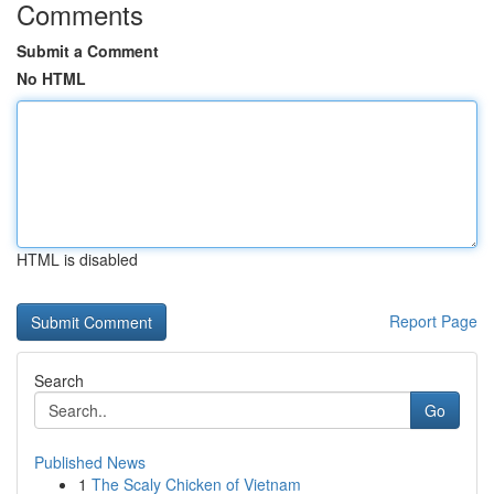
Comments
Submit a Comment
No HTML
HTML is disabled
Report Page
Search
Go
Published News
1
The Scaly Chicken of Vietnam