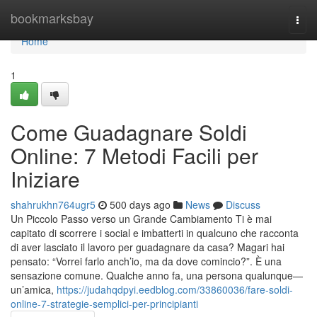
Home
bookmarksbay
Togg
navi
Home
1
Come Guadagnare Soldi
Online: 7 Metodi Facili per
Iniziare
shahrukhn764ugr5
500 days ago
News
Discuss
Un Piccolo Passo verso un Grande Cambiamento Ti è mai
capitato di scorrere i social e imbatterti in qualcuno che racconta
di aver lasciato il lavoro per guadagnare da casa? Magari hai
pensato: “Vorrei farlo anch’io, ma da dove comincio?”. È una
sensazione comune. Qualche anno fa, una persona qualunque—
un’amica,
https://judahqdpyi.eedblog.com/33860036/fare-soldi-
online-7-strategie-semplici-per-principianti