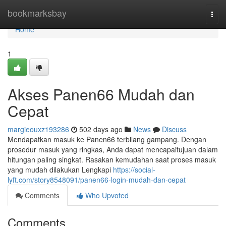
Home
bookmarksbay
Togg
navi
Home
1
Akses Panen66 Mudah dan
Cepat
margieouxz193286
502 days ago
News
Discuss
Mendapatkan masuk ke Panen66 terbilang gampang. Dengan
prosedur masuk yang ringkas, Anda dapat mencapaitujuan dalam
hitungan paling singkat. Rasakan kemudahan saat proses masuk
yang mudah dilakukan Lengkapi
https://social-
lyft.com/story8548091/panen66-login-mudah-dan-cepat
Comments
Who Upvoted
Comments