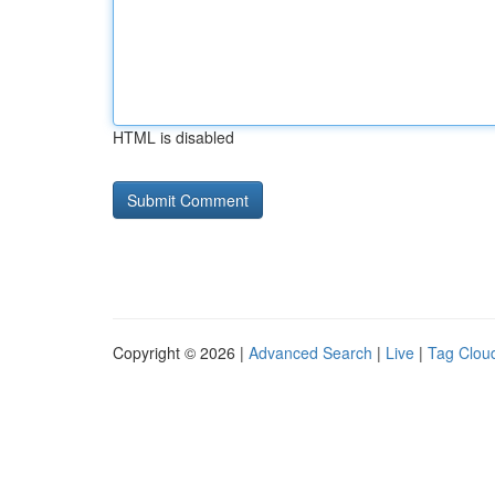
HTML is disabled
Copyright © 2026 |
Advanced Search
|
Live
|
Tag Clou