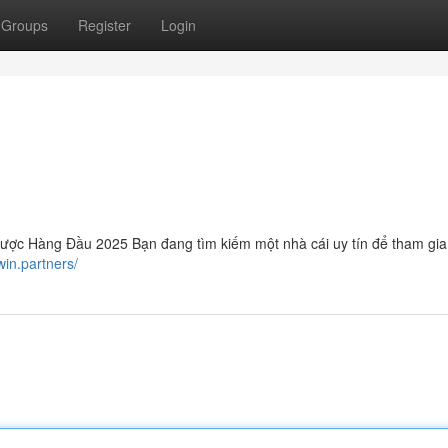
Groups
Register
Login
ược Hàng Đầu 2025 Bạn đang tìm kiếm một nhà cái uy tín để tham gia
win.partners/