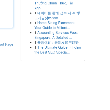
Thưởng Chính Thức, Tải
App...
1
네이버를 통해 접속 시 주의!
오메글랫tv.com ...
1
Home Siding Placement:
Your Guide to Milford...
1
Accounting Services Fees
Singapore: A Detailed ...
1
开云体育：最新发展与趋势
ort Page
1
The Ultimate Guide: Finding
the Best SEO Specia...