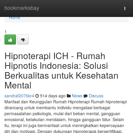
Home
bookmarksbay
Togg
navi
Home
1
Hipnoterapi ICH - Rumah
Hipnotis Indonesia: Solusi
Berkualitas untuk Kesehatan
Mental
sandraf207bkr4
514 days ago
News
Discuss
Manfaat dan Keunggulan Rumah Hipnoterapi Rumah hipnoterapi
dirancang untuk membantu individu mengatasi berbagai
permasalahan psikologis, mulai dari beban mental, gangguan
emosional, ketakutan mendalam, hingga gangguan tidur. Selain
itu, terapi ini juga bermanfaat untuk meningkatkan kepercayaan
diri dan motivasi. Dengan dukungan hipnoterapis bersertifikasi,