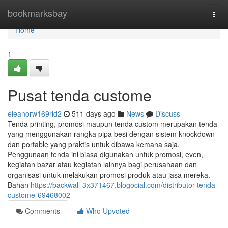
Home
bookmarksbay
Togg
navi
Home
1
Pusat tenda custome
eleanorw169rld2
511 days ago
News
Discuss
Tenda printing, promosi maupun tenda custom merupakan tenda
yang menggunakan rangka pipa besi dengan sistem knockdown
dan portable yang praktis untuk dibawa kemana saja.
Penggunaan tenda ini biasa digunakan untuk promosi, even,
kegiatan bazar atau kegiatan lainnya bagi perusahaan dan
organisasi untuk melakukan promosi produk atau jasa mereka.
Bahan
https://backwall-3x371467.blogocial.com/distributor-tenda-
custome-69468002
Comments
Who Upvoted