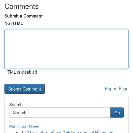
Comments
Submit a Comment
No HTML
HTML is disabled
Report Page
Search
Go
Published News
1
123b là như thế nào? Hướng dẫn chi tiết và thô...