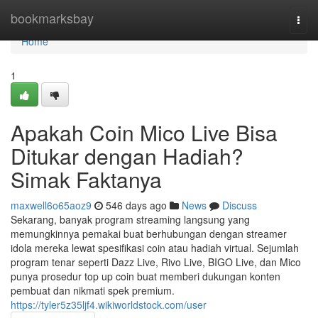
Home
bookmarksbay
Togg
navi
Home
1
Apakah Coin Mico Live Bisa
Ditukar dengan Hadiah?
Simak Faktanya
maxwell6o65aoz9
546 days ago
News
Discuss
Sekarang, banyak program streaming langsung yang
memungkinnya pemakai buat berhubungan dengan streamer
idola mereka lewat spesifikasi coin atau hadiah virtual. Sejumlah
program tenar seperti Dazz Live, Rivo Live, BIGO Live, dan Mico
punya prosedur top up coin buat memberi dukungan konten
pembuat dan nikmati spek premium.
https://tyler5z35ljf4.wikiworldstock.com/user