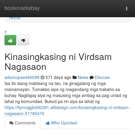
Home
bookmarksbay
Togg
navi
Home
1
Kinasingkasing ni Virdsam
Nagasaon
adamopaa460098
571 days ago
News
Discuss
Isa ito isang mabisang na tao, na ginagalang ng mga
mamamayan. Tumakbo siya ng magandang mga trabaho sa
buhay. Nagbigay siya ng masusing mga ambag sa pag-unlad ng
lahat ng komunidad. Bukod pa rin siya sa lahat ng
https://flynnqjgb490281.alltdesign.com/kinasingkasing-ni-virdsam-
nagasaon-51785476
Comments
Who Upvoted