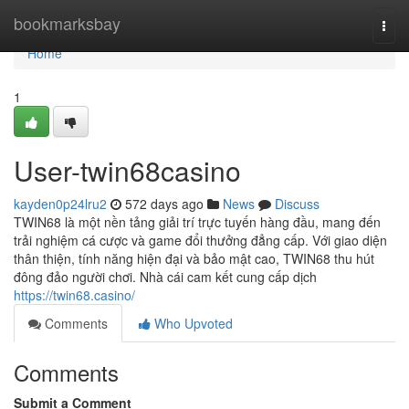
Home
bookmarksbay
Togg
navi
Home
1
User-twin68casino
kayden0p24lru2
572 days ago
News
Discuss
TWIN68 là một nền tảng giải trí trực tuyến hàng đầu, mang đến
trải nghiệm cá cược và game đổi thưởng đẳng cấp. Với giao diện
thân thiện, tính năng hiện đại và bảo mật cao, TWIN68 thu hút
đông đảo người chơi. Nhà cái cam kết cung cấp dịch
https://twin68.casino/
Comments
Who Upvoted
Comments
Submit a Comment