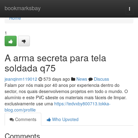
Home
bookmarksbay
Togg
navi
Home
1
A arma secreta para tela
soldada q75
jeanqinm119012
573 days ago
News
Discuss
Falam por nós mais por 40 anos por experiencia dentro do
sector, nos quais desenvolvemos projetos em todo o mundo. O
alumínio e este PVC sãeste os materiais mais fáceis de limpar.
exclusivamente use uma
https://tedvxby800713.tokka-
blog.com/profile
Comments
Who Upvoted
Comments