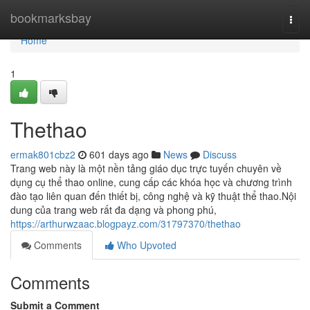
Home
bookmarksbay
Togg
navi
Home
1
Thethao
ermak801cbz2
601 days ago
News
Discuss
Trang web này là một nền tảng giáo dục trực tuyến chuyên về
dụng cụ thể thao online, cung cấp các khóa học và chương trình
đào tạo liên quan đến thiết bị, công nghệ và kỹ thuật thể thao.Nội
dung của trang web rất đa dạng và phong phú,
https://arthurwzaac.blogpayz.com/31797370/thethao
Comments
Who Upvoted
Comments
Submit a Comment