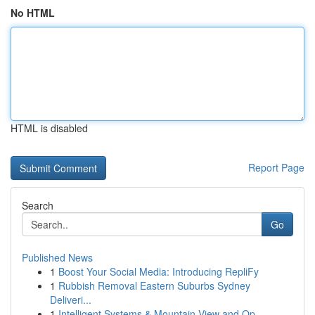
No HTML
HTML is disabled
Report Page
Search
Go
Published News
1
Boost Your Social Media: Introducing RepliFy
1
Rubbish Removal Eastern Suburbs Sydney
Deliveri...
1
Intelligent Systems & Mountain View and Op...