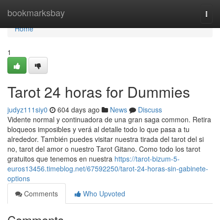
Home
bookmarksbay
Togg
navi
Home
1
Tarot 24 horas for Dummies
judyz111siy0
604 days ago
News
Discuss
Vidente normal y continuadora de una gran saga common. Retira
bloqueos imposibles y verá al detalle todo lo que pasa a tu
alrededor. También puedes visitar nuestra tirada del tarot del si
no, tarot del amor o nuestro Tarot Gitano. Como todo los tarot
gratuitos que tenemos en nuestra
https://tarot-bizum-5-
euros13456.timeblog.net/67592250/tarot-24-horas-sin-gabinete-
options
Comments
Who Upvoted
Comments