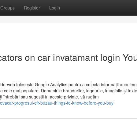
Groups
Register
Login
ators on car invatamant login Yo
wide-web folosește Google Analytics pentru a colecta informații anonime
e cele mai populare. Denumirile brandurilor, logourile, imaginile și texte
eți întrebări sau sugestii în aceste privințe, vă rugăm
iovacar-progresul-cfr-buzau-things-to-know-before-you-buy