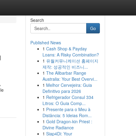
Search
Go
Published News
1
Cash Shop & Payday
u
Loans: A Risky Combination?
1
유월커뮤니케이션 홈페이지
제작: 성공적인 비즈니...
1
The Alibarbar Range
Australia: Your Best Overvi...
,
1
Melhor Cervejeira: Guia
le
Definitivo para 2026
1
Refrigerador Consul 334
Litros: O Guia Comp...
1
Presente para o Meu à
Distância: 5 Ideias Rom...
1
Gold Dragon-kin Priest :
Divine Radiance
1
Siap4Di: Your