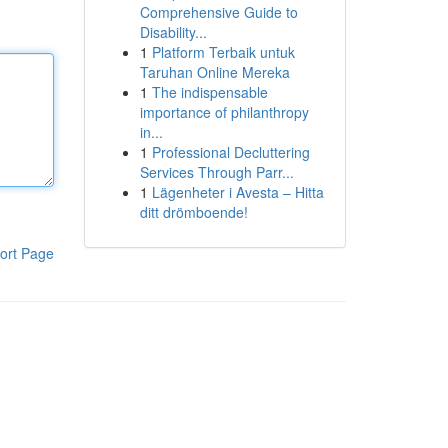
Comprehensive Guide to
Disability...
1
Platform Terbaik untuk
Taruhan Online Mereka
1
The indispensable
importance of philanthropy
in...
1
Professional Decluttering
Services Through Parr...
1
Lägenheter i Avesta – Hitta
ditt drömboende!
ort Page