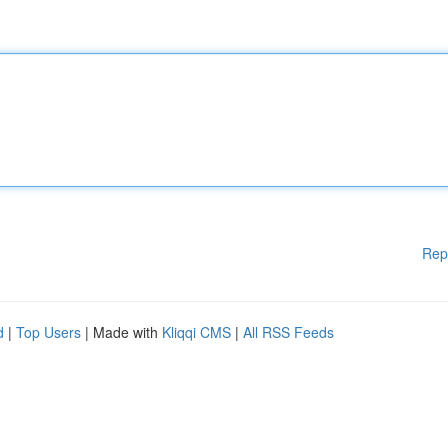
Rep
d
|
Top Users
| Made with
Kliqqi CMS
|
All RSS Feeds