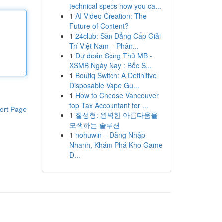
technical specs how you ca...
1
AI Video Creation: The
Future of Content?
1
24club: Sàn Đẳng Cấp Giải
Trí Việt Nam – Phân...
1
Dự đoán Song Thủ MB -
XSMB Ngày Nay : Bốc S...
1
Boutiq Switch: A Definitive
Disposable Vape Gu...
1
How to Choose Vancouver
top Tax Accountant for ...
ort Page
1
질성형: 완벽한 아름다움을
모색하는 솔루션
1
nohuwin – Đăng Nhập
Nhanh, Khám Phá Kho Game
Đ...