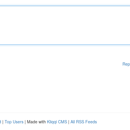
Rep
d
|
Top Users
| Made with
Kliqqi CMS
|
All RSS Feeds