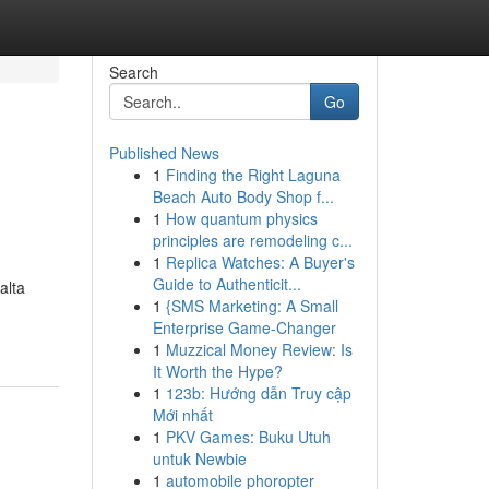
Search
Go
Published News
1
Finding the Right Laguna
Beach Auto Body Shop f...
1
How quantum physics
principles are remodeling c...
1
Replica Watches: A Buyer's
u
Guide to Authenticit...
alta
1
{SMS Marketing: A Small
Enterprise Game-Changer
1
Muzzical Money Review: Is
It Worth the Hype?
1
123b: Hướng dẫn Truy cập
Mới nhất
1
PKV Games: Buku Utuh
untuk Newbie
1
automobile phoropter