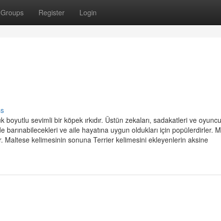
Groups
Register
Login
ss
 boyutlu sevimli bir köpek ırkıdır. Üstün zekaları, sadakatleri ve oyunc
e de barınabilecekleri ve aile hayatına uygun oldukları için popülerdirler. M
. Maltese kelimesinin sonuna Terrier kelimesini ekleyenlerin aksine