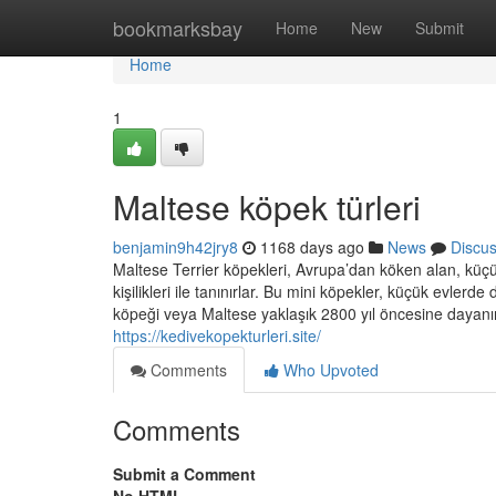
Home
bookmarksbay
Home
New
Submit
Home
1
Maltese köpek türleri
benjamin9h42jry8
1168 days ago
News
Discu
Maltese Terrier köpekleri, Avrupa’dan köken alan, küçük
kişilikleri ile tanınırlar. Bu mini köpekler, küçük evlerd
köpeği veya Maltese yaklaşık 2800 yıl öncesine dayanır
https://kedivekopekturleri.site/
Comments
Who Upvoted
Comments
Submit a Comment