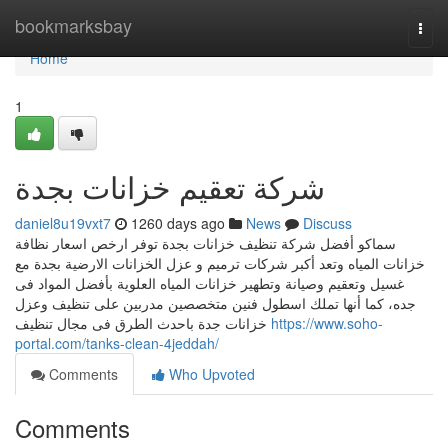
Home
bookmarksbay
Togg
navi
Home
1
شركة تعقيم خزانات بجدة
daniel8u19vxt7
1260 days ago
News
Discuss
سماكو أفضل شركة تنظيف خزانات بجدة توفر ارخص اسعار نظافة
خزانات المياه وتعد أكبر شركات ترميم و عزل الخزانات الارضية بجدة مع
غسيل وتعقيم وصيانة وتطهير خزانات المياه العلوية بأفضل المواد فى
جده، كما أنها تملك اسطول فنين متخصصين مدربين على تنظيف وعزل
خزانات جدة باحدث الطرق فى مجال تنظيف
https://www.soho-
portal.com/tanks-clean-4jeddah/
Comments
Who Upvoted
Comments