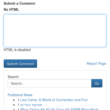
Submit a Comment
No HTML
HTML is disabled
Report Page
Search
Go
Published News
1
Live Cams: A World of Connection and Fun
1
מוזיקת יהודיים
1
Bảng Thống Kê Xổ Số Chọn Số XSMB Rồng Bạch